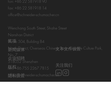
fon: +86 22 581918 90
fax: +86 22 581918 14
office@schneider-schumacher.cn
Wenchang South Street, Shahe Street
Nanshan District
奖项
Room 504, Building B4
North District, Overseas Chinese Town Creative Culture Park,
文本文件设置
新闻媒体
No. 7
企业招聘
518052 Shenzhen
关注我们
版权
fon: +86 755 2267 7815
office@schneider-schumacher.cn
隐私设置
联系方式