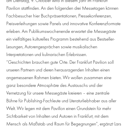
am Dienstag, 9. Oktober wird in diesem Jahr im Frankfurt
Pavilion stattfinden. An den folgenden drei Messetagen können
Fachbesucher hier Buchpräsentationen, Pressekonferenzen,
Preisverleihungen sowie Panels und innovative Konferenzformate
erleben. Am Publikumswochenende erwartet die Messegäste
ein vielfältiges kulturelles Programm bestehend aus Bestseller-
Lesungen, Autorengesprächen sowie musikalischen
Interpretationen und kulinarischen Erlebnissen.
“Geschichten brauchen gute Orte. Der Frankfurt Pavilion soll
unseren Partnern und deren herausragenden Inhalten einen
angemessenen Rahmen bieten. Wir wollen zusammen eine
ganz besondere Atmosphäre des Austauschs und der
Vernetzung für unsere Messegäste kreieren – eine zentrale
Bühne für Publishing-Fachleute und Literaturliebhaber aus aller
Welt. Wir legen mit dem Pavillon einen Grundstein für mehr
Sichtbarkeit von Inhalten und Autoren in Frankfurt, mit dem
Mensch als Maßstab und Raum für Begegnungen”, ergänzt Lars