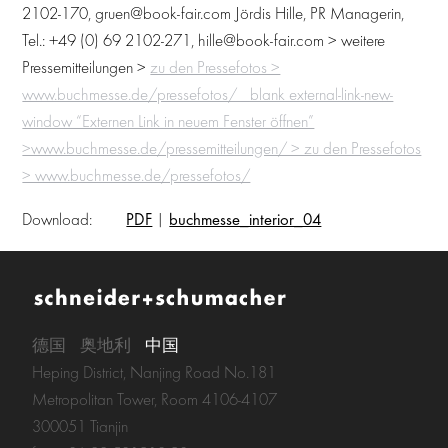
2102-170, gruen@book-fair.com Jördis Hille, PR Managerin,
Tel.: +49 (0) 69 2102-271, hille@book-fair.com > weitere
Pressemitteilungen >
zu den Pressefotos >
www.buchmesse.de/pressefotos/ _blank external-link-new-
window “Externen Link in neuem Fenster öffnen”
>www.buchmesse.de/pressemitteilungen/ > zu den Pressefotos
> www.buchmesse.de/pressefotos/
Download:
PDF
|
buchmesse_interior_04
德国
奥地利
中国
Heping District, Nanjing Road No.181
Metropolitan Tower, Room 4106-4107
300051 Tianjin