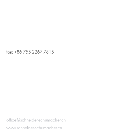
fon: +86 755 2267 7815
office@schneider-schumacher.cn
www.schneider-schumacher.cn