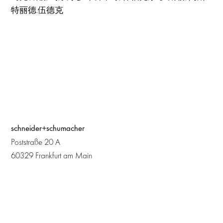
特丽德.伍德克
schneider+schumacher
Poststraße 20 A
60329 Frankfurt am Main