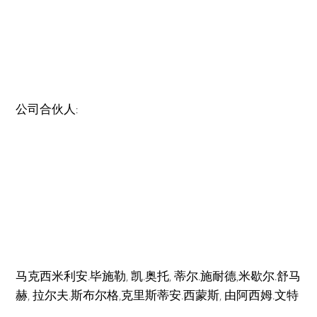
公司合伙人:
马克西米利安.毕施勒, 凯.奥托, 蒂尔.施耐德,米歇尔.舒马
赫, 拉尔夫.斯布尔格,克里斯蒂安.西蒙斯, 由阿西姆.文特