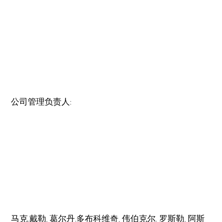
公司管理负责人:
马克.戴勒, 葛尔丹.多布科维奇, 伟伯克尔. 罗斯勒, 阿斯