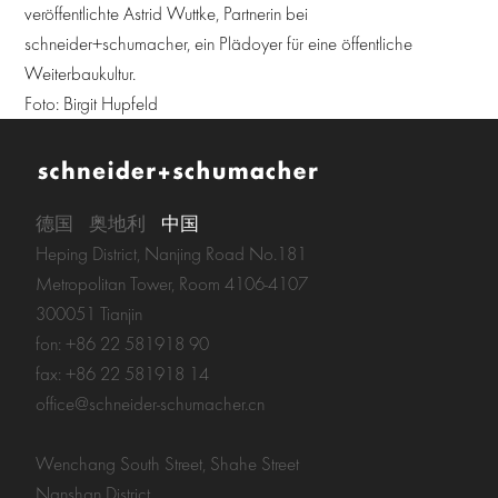
veröffentlichte Astrid Wuttke, Partnerin bei
schneider+schumacher, ein Plädoyer für eine öffentliche
Weiterbaukultur.
Foto: Birgit Hupfeld
德国
奥地利
中国
Heping District, Nanjing Road No.181
Metropolitan Tower, Room 4106-4107
300051 Tianjin
fon: +86 22 581918 90
fax: +86 22 581918 14
office@schneider-schumacher.cn
Wenchang South Street, Shahe Street
Nanshan District