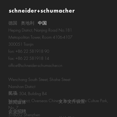
德国
奥地利
中国
Heping District, Nanjing Road No.181
Metropolitan Tower, Room 4106-4107
300051 Tianjin
fon: +86 22 581918 90
fax: +86 22 581918 14
office@schneider-schumacher.cn
Wenchang South Street, Shahe Street
Nanshan District
奖项
Room 504, Building B4
North District, Overseas Chinese Town Creative Culture Park,
文本文件设置
新闻媒体
No. 7
企业招聘
518052 Shenzhen