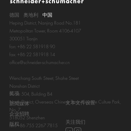
德国
奥地利
中国
Heping District, Nanjing Road No.181
Metropolitan Tower, Room 4106-4107
300051 Tianjin
fon: +86 22 581918 90
fax: +86 22 581918 14
office@schneider-schumacher.cn
Wenchang South Street, Shahe Street
Nanshan District
奖项
Room 504, Building B4
North District, Overseas Chinese Town Creative Culture Park,
文本文件设置
新闻媒体
No. 7
企业招聘
518052 Shenzhen
关注我们
版权
fon: +86 755 2267 7815