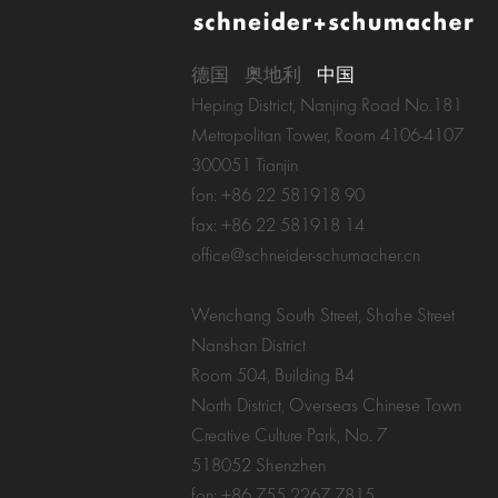
德国
奥地利
中国
Heping District, Nanjing Road No.181
Metropolitan Tower, Room 4106-4107
300051 Tianjin
fon: +86 22 581918 90
fax: +86 22 581918 14
office@schneider-schumacher.cn
Wenchang South Street, Shahe Street
Nanshan District
Room 504, Building B4
North District, Overseas Chinese Town
Creative Culture Park, No. 7
518052 Shenzhen
fon: +86 755 2267 7815