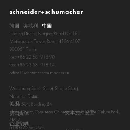
德国
奥地利
中国
Heping District, Nanjing Road No.181
Metropolitan Tower, Room 4106-4107
300051 Tianjin
fon: +86 22 581918 90
fax: +86 22 581918 14
office@schneider-schumacher.cn
Wenchang South Street, Shahe Street
Nanshan District
奖项
Room 504, Building B4
North District, Overseas Chinese Town Creative Culture Park,
文本文件设置
新闻媒体
No. 7
企业招聘
518052 Shenzhen