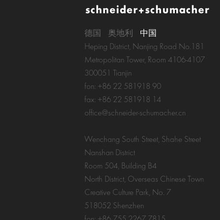
德国
奥地利
中国
Heping District, Nanjing Road No.181
Metropolitan Tower, Room 4106-4107
300051 Tianjin
fon: +86 22 581918 90
fax: +86 22 581918 14
office@schneider-schumacher.cn
Wenchang South Street, Shahe Street
Nanshan District
Room 504, Building B4
North District, Overseas Chinese Town
Creative Culture Park, No. 7
518052 Shenzhen
fon: +86 755 2267 7815