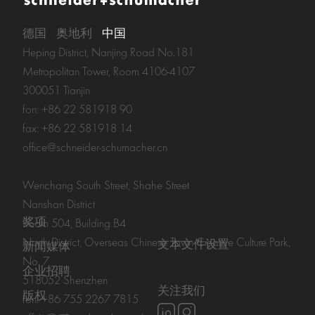
德国
奥地利
中国
Heping District, Nanjing Road No.181
Metropolitan Tower, Room 4106-4107
300051 Tianjin
fon: +86 22 581918 90
fax: +86 22 581918 14
office@schneider-schumacher.cn
Wenchang South Street, Shahe Street
Nanshan District
奖项
Room 504, Building B4
North District, Overseas Chinese Town Creative Culture Park,
文本文件设置
新闻媒体
No. 7
企业招聘
518052 Shenzhen
关注我们
版权
fon: +86 755 2267 7815