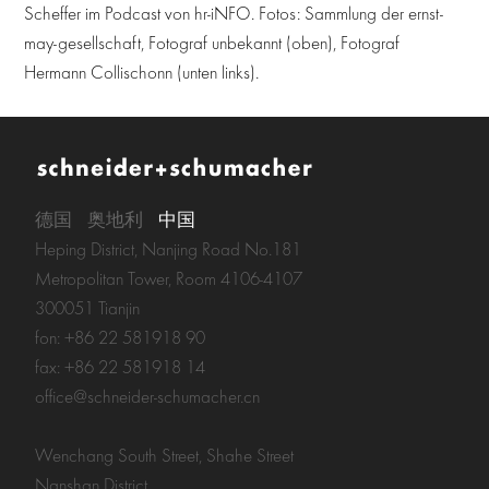
Scheffer im Podcast von hr-iNFO. Fotos: Sammlung der ernst-
may-gesellschaft, Fotograf unbekannt (oben), Fotograf
Hermann Collischonn (unten links).
德国
奥地利
中国
Heping District, Nanjing Road No.181
Metropolitan Tower, Room 4106-4107
300051 Tianjin
fon: +86 22 581918 90
fax: +86 22 581918 14
office@schneider-schumacher.cn
Wenchang South Street, Shahe Street
Nanshan District